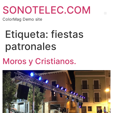
SONOTELEC.COM
ColorMag Demo site
Etiqueta:
fiestas
patronales
Moros y Cristianos.